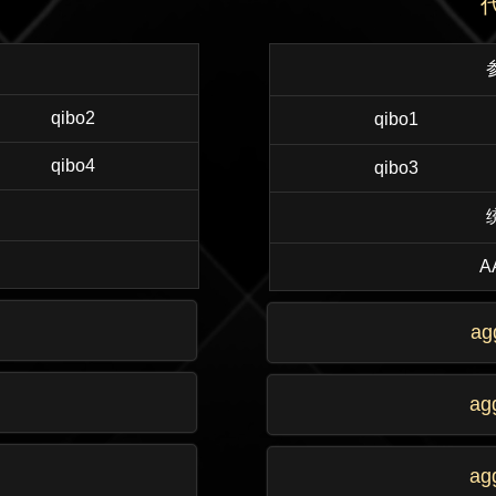
qibo2
qibo1
qibo4
qibo3
A
ag
ag
ag