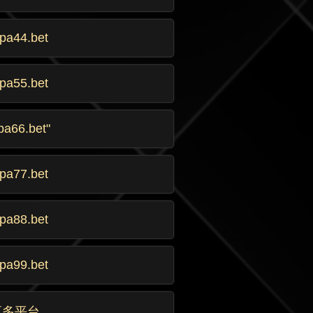
pa44.bet
pa55.bet
pa66.bet"
pa77.bet
pa88.bet
pa99.bet
更多平台