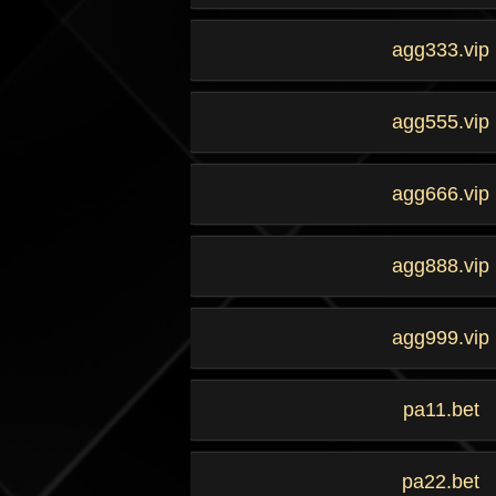
agg333.vip
agg555.vip
agg666.vip
agg888.vip
agg999.vip
pa11.bet
pa22.bet