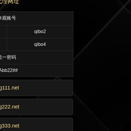
代理网址
参观账号
qibo2
qibo4
统一密码
Abb22##
g111.net
g222.net
g333.net